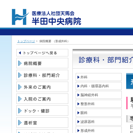
トップページ
> 病院概要 （
形成外科
）
外科
内科・循環器内科
脳神経外科
整形外科
眼科
泌尿器科
形成外科