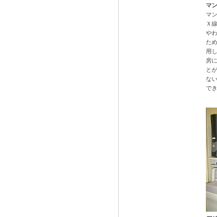
マ
マ
Ｘ
や
た
用
房
と
な
で